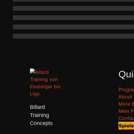
Qui
Progr
About
More 
Billard 

Mein Pr
Training 

Conta
Concepts 
Spiele