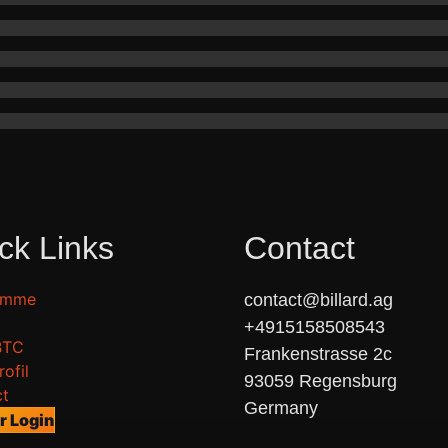
ck Links
Contact
amme
contact@billard.ag

+4915158508543

BTC
Frankenstrasse 2c

ofil
93059 Regensburg

ct
Germany
r Login